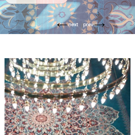
next
prev