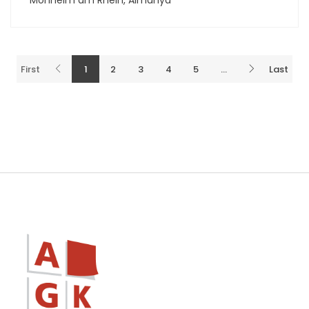
First
1
2
3
4
5
...
Last