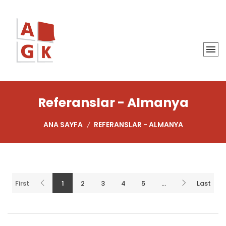
Referanslar - Almanya
ANA SAYFA
REFERANSLAR - ALMANYA
First
1
2
3
4
5
...
Last